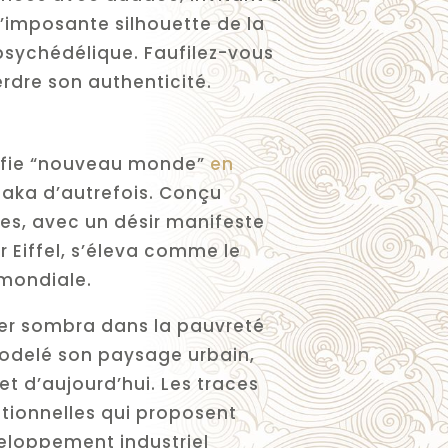
l’imposante silhouette de la
 psychédélique. Faufilez-vous
erdre son authenticité.
gnifie “nouveau monde”
en
’Osaka d’autrefois. Conçu
ales, avec un désir manifeste
ur Eiffel, s’éleva comme le
 mondiale.
ier sombra dans la pauvreté
emodelé son paysage urbain,
t d’aujourd’hui. Les traces
itionnelles qui proposent
eloppement industriel