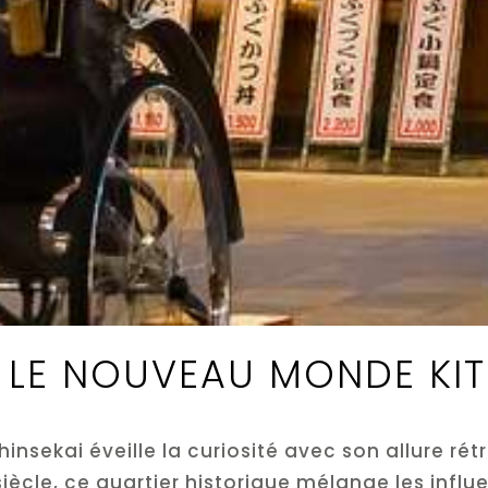
 L
E NOUVEAU MONDE KI
Shinsekai éveille la curiosité avec son allure r
siècle, ce quartier historique mélange les infl