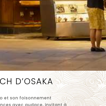
TCH D’OSAKA
étro et son foisonnement
uences avec audace, invitant à