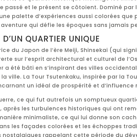
 passé et le présent se côtoient. Dominé par 
e une palette d’expériences aussi colorées que
e aventure qui défie les époques sans jamais p
 D’UN QUARTIER UNIQUE
ice du Japon de l’ère Meiji, Shinsekai (qui si
erte sur l’esprit architectural et culturel de l
ier a été bâti en s’inspirant des villes occident
 la ville. La Tour Tsutenkaku, inspirée par la To
ncarnant un idéal de prospérité et d’influence
erre, ce qui fut autrefois un somptueux quart
s, après les turbulences historiques qui ont r
anière minimaliste, ce qui lui donne son cache
dans les façades colorées et les échoppes trad
s nostalgiques rappelant cette période du dév