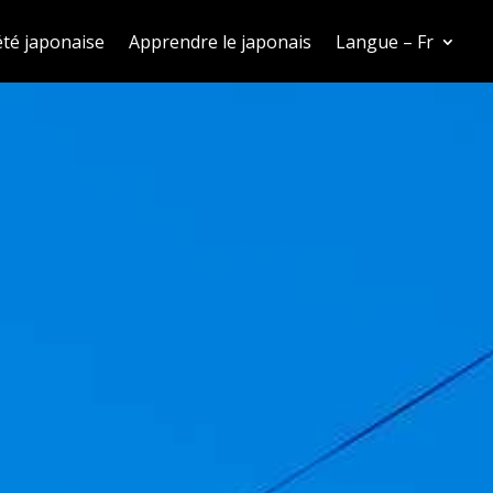
été japonaise
Apprendre le japonais
Langue – Fr