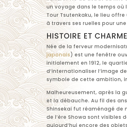
un voyage dans le temps où le
Tour Tsutenkaku, le lieu offr
à travers ses ruelles pour un
HISTOIRE ET CHARME
Née de la ferveur modernisatr
japonais
) est une fenêtre ouv
initialement en 1912, le quart
d’internationaliser l’image de
symbole de cette ambition, i
Malheureusement, après la gu
et la débauche. Au fil des an
Shinsekai fut réaménagé de m
de l’ère Showa sont visibles 
aujourd’hui encore des objet