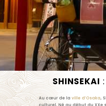
SHINSEKAI
:
Au cœur de la
ville d’Osaka
, 
culturel. Né au début du XXe 