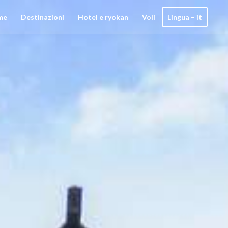
me
Destinazioni
Hotel e ryokan
Voli
Lingua – it