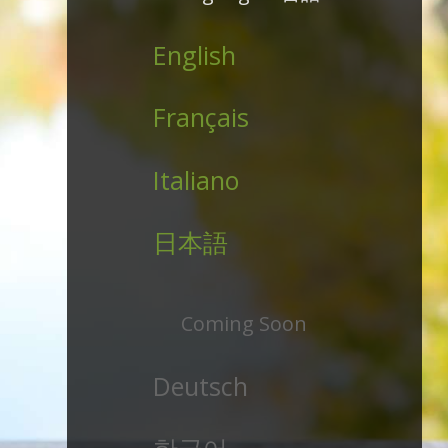
English
Français
Italiano
日本語
Coming Soon
Deutsch