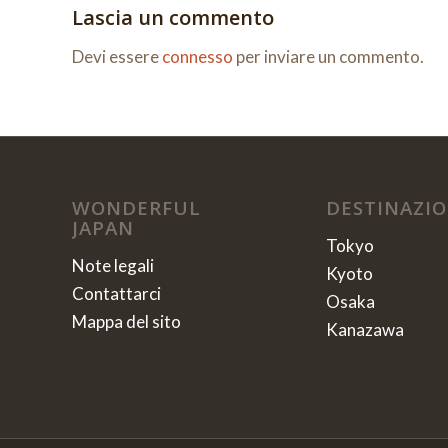
Lascia un commento
Devi essere
connesso
per inviare un commento.
WONDERFUL
DESTINAZIO
JAPAN
Tokyo
Note legali
Kyoto
Contattarci
Osaka
Mappa del sito
Kanazawa