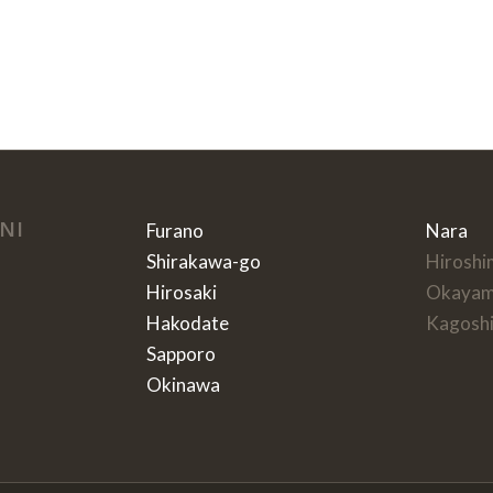
NI
Furano
Nara
Shirakawa-go
Hiroshi
Hirosaki
Okaya
Hakodate
Kagosh
Sapporo
Okinawa