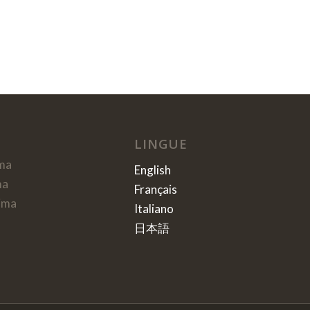
LINGUE
ma
English
ma
Français
ima
Italiano
日本語