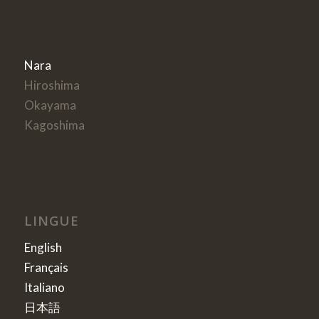
Nara
Hiroshima
Okayama
Kagoshima
LINGUE
English
Français
Italiano
日本語