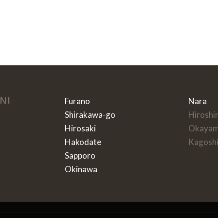
NI
Furano
Nara
Shirakawa-go
Hiroshi
Hirosaki
Okaya
Hakodate
Kagosh
Sapporo
Okinawa