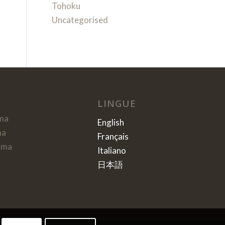
Tohoku
Uncategorised
LINGUE
ma
English
ma
Français
ima
Italiano
日本語