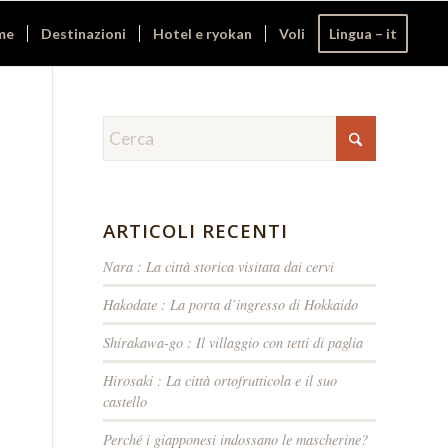
me
Destinazioni
Hotel e ryokan
Voli
Lingua – it
ARTICOLI RECENTI
Nara : La città storica visitata dai cervi
Hakodate : La porta d’ingresso di Hokkaido
Shirakawa-go : Il villaggio con tetti di paglia
Hirosaki : La città ortofrutticola e il suo
castello
Perché i giapponesi indossano le mascherine?