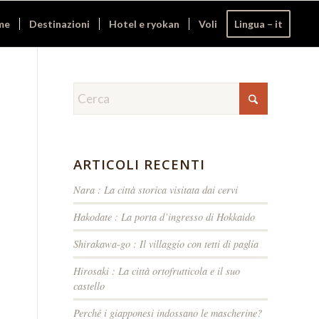
me
Destinazioni
Hotel e ryokan
Voli
Lingua – it
ARTICOLI RECENTI
Nara : La città storica visitata dai cervi
Hakodate : La porta d’ingresso di Hokkaido
Shirakawa-go : Il villaggio con tetti di paglia
Hirosaki : La città ortofrutticola e il suo
castello
Perché i giapponesi indossano le mascherine?