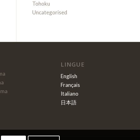
Tohoku
Uncategorised
LINGUE
ma
English
ma
Français
ima
Italiano
日本語