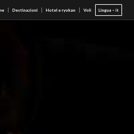
me
Destinazioni
Hotel e ryokan
Voli
Lingua – it