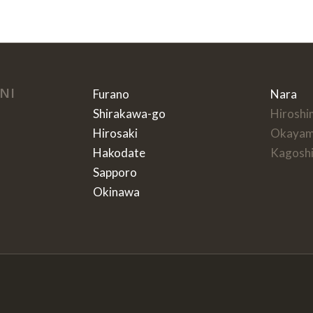
NI
Furano
Nara
Shirakawa-go
Hiroshi
Hirosaki
Okaya
Hakodate
Kagosh
Sapporo
Okinawa