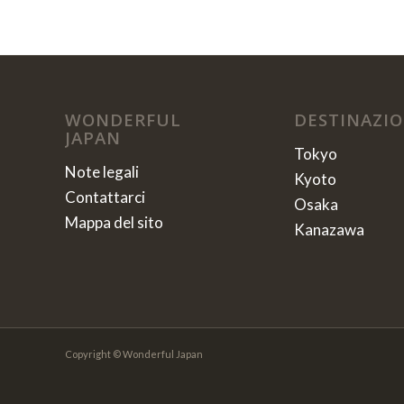
WONDERFUL
DESTINAZIO
JAPAN
Tokyo
Note legali
Kyoto
Contattarci
Osaka
Mappa del sito
Kanazawa
Copyright © Wonderful Japan