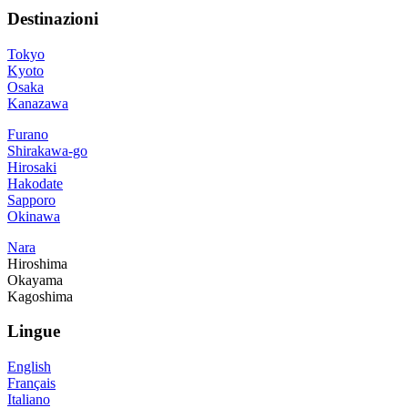
Destinazioni
Tokyo
Kyoto
Osaka
Kanazawa
Furano
Shirakawa-go
Hirosaki
Hakodate
Sapporo
Okinawa
Nara
Hiroshima
Okayama
Kagoshima
Lingue
English
Français
Italiano