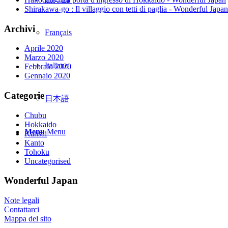
Shirakawa-go : Il villaggio con tetti di paglia - Wonderful Japan
Archivi
Français
Aprile 2020
Marzo 2020
Italiano
Febbraio 2020
Gennaio 2020
Categorie
日本語
Chubu
Hokkaido
Menu
Menu
Kansai
Kanto
Tohoku
Uncategorised
Wonderful Japan
Note legali
Contattarci
Mappa del sito