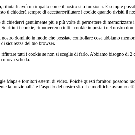
b, rifiutarli avrà un impatto come il nostro sito funziona. È sempre poss
 ti chiederà sempre di accettare/rifiutare i cookie quando rivisiti il nos
 di chiedervi gentilmente più e più volte di permettere di memorizzare i 
Se rifiuti i cookie, rimuoveremo tutti i cookie impostati nel nostro dom
 nostro dominio in modo che possiate controllare cosa abbiamo memoriz
i di sicurezza del tuo browser.
rifiutare tutti i cookie se non si sceglie di farlo. Abbiamo bisogno di 2
na nuova scheda.
 Maps e fornitori esterni di video. Poiché questi fornitori possono racco
te la funzionalità e l’aspetto del nostro sito. Le modifiche avranno effet