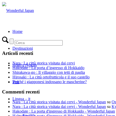
Home
Destinazioni
Articoli recenti
Nara : La città storica visitata dai cervi
Hotel e ryokan
Hakodate : La porta d’ingresso di Hokkaido
Shirakawa-go : Il villaggio con tetti di paglia
Hirosaki : La città ortofrutticola e il suo castello
Perché i giapponesi indossano le mascherine?
Voli
Commenti recenti
Lingua – it
Nara : La città storica visitata dai cervi - Wonderful Japan
su
Os
Nara : La città storica visitata dai cervi - Wonderful Japan
su
Ky
Hakodate : La porta d'ingresso di Hokkaido - Wonderful Japan
English
Hakodate : La porta d'ingresso di Hokkaido - Wonderful Japan