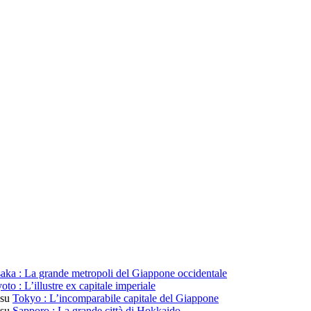
aka : La grande metropoli del Giappone occidentale
oto : L’illustre ex capitale imperiale
su
Tokyo : L’incomparabile capitale del Giappone
su
Sapporo : La grande città di Hokkaido