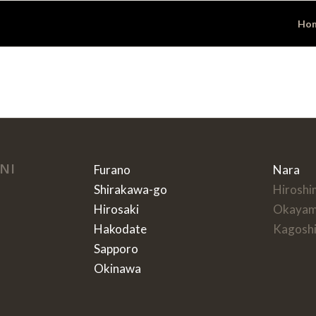
Ho
NI
Furano
Nara
Shirakawa-go
Hiroshi
Hirosaki
Okaya
Hakodate
Kagosh
Sapporo
Okinawa