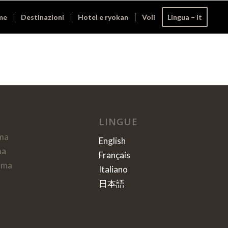
me
Destinazioni
Hotel e ryokan
Voli
Lingua – it
LINGUE
ma
English
ma
Français
ima
Italiano
日本語