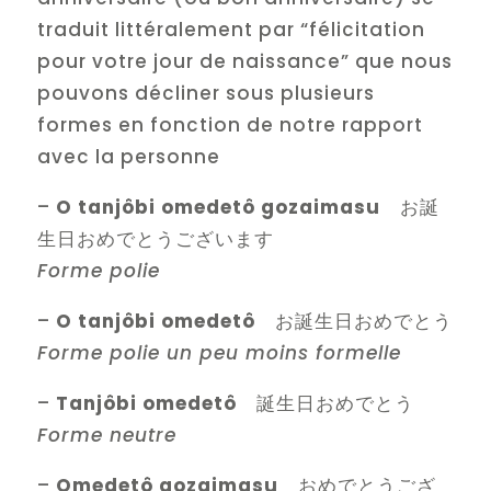
traduit littéralement par “félicitation
pour votre jour de naissance” que nous
pouvons décliner sous plusieurs
formes en fonction de notre rapport
avec la personne
–
O tanjôbi omedetô gozaimasu
お誕
生日おめでとうございます
Forme polie
–
O tanjôbi omedetô
お誕生日おめでとう
Forme polie un peu moins formelle
–
Tanjôbi omedetô
誕生日おめでとう
Forme neutre
–
Omedetô gozaimasu
おめでとうござ