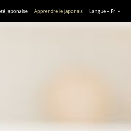
été japonaise
Apprendre le japonais
Langue – Fr