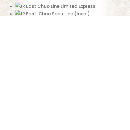
Chuo Line Limited Express
Chuo Sobu Line (local)
Keio Line
Narita Express
Odawara Line
Odoriko
Romancecar
Saikyo Line
Shonan-Shinjuku Line
Yamanote Line
Marunouchi Line
Oedo Line
Shinjuku-nishiguchi Station