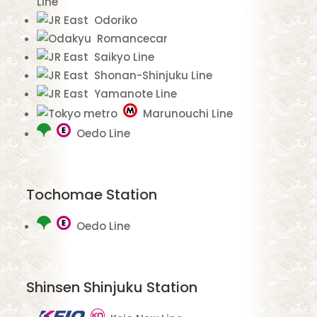
Line
Odoriko
Romancecar
Saikyo Line
Shonan-Shinjuku Line
Yamanote Line
Marunouchi Line
Oedo Line
Tochomae Station
Oedo Line
Shinsen Shinjuku Station