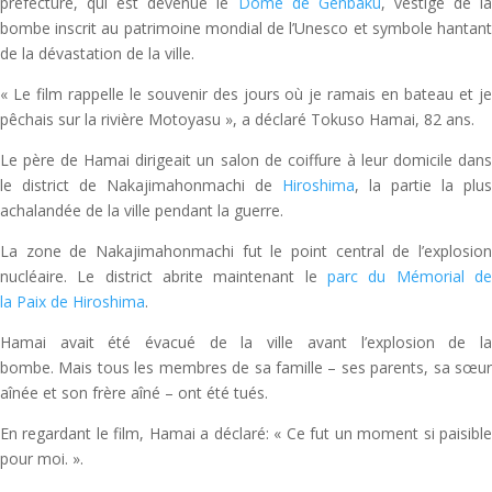
préfecture, qui est devenue le
Dôme de Genbaku
, vestige de l
bombe inscrit au patrimoine mondial de l’Unesco et symbole hantant
de la dévastation de la ville.
« Le film rappelle le souvenir des jours où je ramais en bateau et je
pêchais sur la rivière Motoyasu », a déclaré Tokuso Hamai, 82 ans.
Le père de Hamai dirigeait un salon de coiffure à leur domicile dans
le district de Nakajimahonmachi de
Hiroshima
, la partie la plus
achalandée de la ville pendant la guerre.
La zone de Nakajimahonmachi fut le point central de l’explosion
nucléaire. Le district abrite maintenant le
parc du Mémorial de
la Paix de Hiroshima
.
Hamai avait été évacué de la ville avant l’explosion de la
bombe. Mais tous les membres de sa famille – ses parents, sa sœur
aînée et son frère aîné – ont été tués.
En regardant le film, Hamai a déclaré: « Ce fut un moment si paisible
pour moi. ».