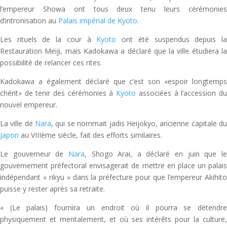
l’empereur Showa ont tous deux tenu leurs cérémonies
d’intronisation au
Palais impérial de Kyoto
.
Les rituels de la cour à
Kyoto
ont été suspendus depuis l
Restauration Meiji, mais Kadokawa a déclaré que la ville étudiera la
possibilité de relancer ces rites.
Kadokawa a également déclaré que c’est son «espoir longtemps
chérit» de tenir des cérémonies à
Kyoto
associées à l’accession d
nouvel empereur.
La ville de
Nara
, qui se nommait jadis Heijokyo, ancienne capitale d
Japon
au VIIIème siècle, fait des efforts similaires.
Le gouverneur de
Nara
, Shogo Arai, a déclaré en juin que l
gouvernement préfectoral envisagerait de mettre en place un palais
indépendant « rikyu » dans la préfecture pour que l’empereur Akihito
puisse y rester après sa retraite.
« (Le palais) fournira un endroit où il pourra se détendre
physiquement et mentalement, et où ses intérêts pour la culture,