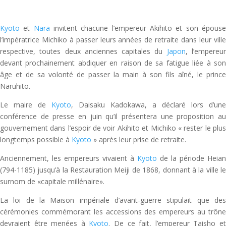
Kyoto
et
Nara
invitent chacune l’empereur Akihito et son épous
l’impératrice Michiko à passer leurs années de retraite dans leur ville
respective, toutes deux anciennes capitales du
Japon
, l’empereu
devant prochainement abdiquer en raison de sa fatigue liée à son
âge et de sa volonté de passer la main à son fils aîné, le prince
Naruhito.
Le maire de
Kyoto
, Daisaku Kadokawa, a déclaré lors d’une
conférence de presse en juin qu’il présentera une proposition au
gouvernement dans l’espoir de voir Akihito et Michiko « rester le plus
longtemps possible à
Kyoto
» après leur prise de retraite.
Anciennement, les empereurs vivaient à
Kyoto
de la période Heian
(794-1185) jusqu’à la Restauration Meiji de 1868, donnant à la ville le
surnom de «capitale millénaire».
La loi de la Maison impériale d’avant-guerre stipulait que des
cérémonies commémorant les accessions des empereurs au trône
devraient être menées à
Kyoto
. De ce fait, l’empereur Taisho e